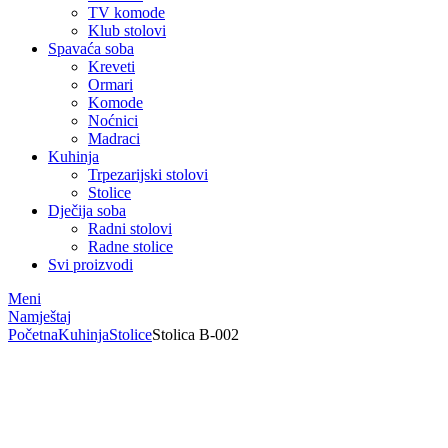
TV komode
Klub stolovi
Spavaća soba
Kreveti
Ormari
Komode
Noćnici
Madraci
Kuhinja
Trpezarijski stolovi
Stolice
Dječija soba
Radni stolovi
Radne stolice
Svi proizvodi
Meni
Namještaj
Početna
Kuhinja
Stolice
Stolica B-002