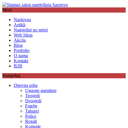
Meni
Naslovna
Artikli
Namještaj po mjeri
Web Shop
Akcija
Blog
Portfolio
O nama
Kontakt
B2B
Namještaj
Dnevna soba
Ugaone garniture
Trosjedi
Dvosjedi
Fotelje
Taburei
Police
Regali
Komode