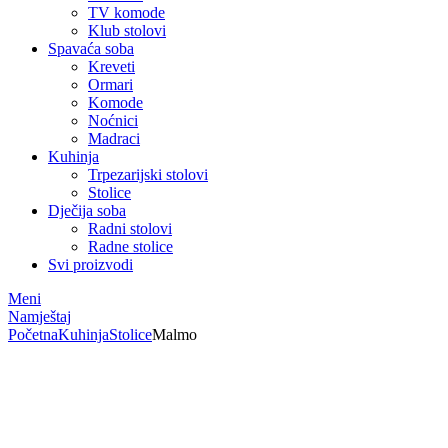
TV komode
Klub stolovi
Spavaća soba
Kreveti
Ormari
Komode
Noćnici
Madraci
Kuhinja
Trpezarijski stolovi
Stolice
Dječija soba
Radni stolovi
Radne stolice
Svi proizvodi
Meni
Namještaj
Početna
Kuhinja
Stolice
Malmo