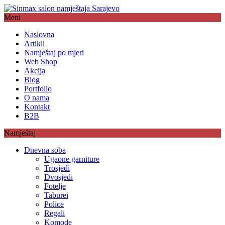
Meni
Naslovna
Artikli
Namještaj po mjeri
Web Shop
Akcija
Blog
Portfolio
O nama
Kontakt
B2B
Namještaj
Dnevna soba
Ugaone garniture
Trosjedi
Dvosjedi
Fotelje
Taburei
Police
Regali
Komode