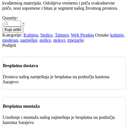
kvalitetnog materijala. Odolijeva vremenu i priča svakodnevne
priče, nosi uspomene i bitan je segment našeg životnog prostora.
Quantiy:
-
+
Kupi artikl
Kategorije:
Kuhinja
,
Stolice
,
Taburei
,
Web Prodaja
Oznake
kuhinje
,
moderan
,
namještaj
,
stolice
,
stolovi
,
trpezarije
Podijeli
Besplatna dostava
Dostava našeg namještaja je besplatna na području kantona
Sarajevo
Besplatna montaža
Unošenje i montaža našeg najmeštaja je besplatna na području
kanotna Sarajevo