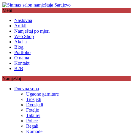
Meni
Naslovna
Artikli
Namještaj po mjeri
Web Shop
Akcija
Blog
Portfolio
O nama
Kontakt
B2B
Namještaj
Dnevna soba
Ugaone garniture
Trosjedi
Dvosjedi
Fotelje
Taburei
Police
Regali
Komode