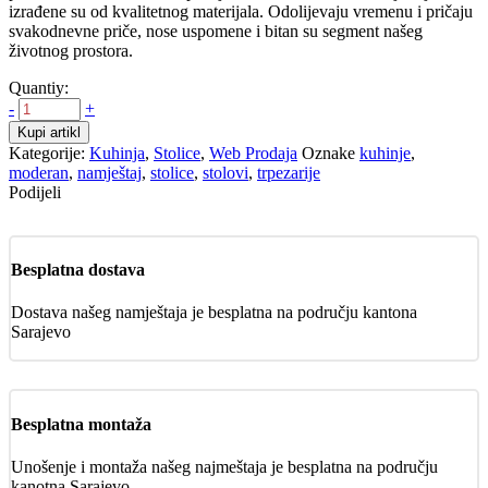
izrađene su od kvalitetnog materijala. Odolijevaju vremenu i pričaju
svakodnevne priče, nose uspomene i bitan su segment našeg
životnog prostora.
Quantiy:
-
+
Kupi artikl
Kategorije:
Kuhinja
,
Stolice
,
Web Prodaja
Oznake
kuhinje
,
moderan
,
namještaj
,
stolice
,
stolovi
,
trpezarije
Podijeli
Besplatna dostava
Dostava našeg namještaja je besplatna na području kantona
Sarajevo
Besplatna montaža
Unošenje i montaža našeg najmeštaja je besplatna na području
kanotna Sarajevo