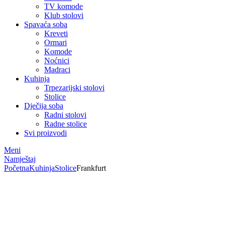
TV komode
Klub stolovi
Spavaća soba
Kreveti
Ormari
Komode
Noćnici
Madraci
Kuhinja
Trpezarijski stolovi
Stolice
Dječija soba
Radni stolovi
Radne stolice
Svi proizvodi
Meni
Namještaj
Početna
Kuhinja
Stolice
Frankfurt