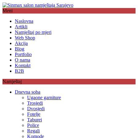
Meni
Naslovna
Artikli
Namještaj po mjeri
Web Shop
Akcija
Blog
Portfolio
O nama
Kontakt
B2B
Namještaj
Dnevna soba
Ugaone garniture
Trosjedi
Dvosjedi
Fotelje
Taburei
Police
Regali
Komode