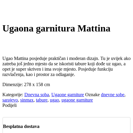
Ugaona garnitura Mattina
Ugao Mattina posjeduje praktičan i moderan dizajn. Tu je uvijek ako
zatreba još jedno mjesto da se iskoristi tabure koji dođe uz ugao, a
opet je super skriven i ima svoje mjesto. Posjeduje funkciju
razvlačenja, kao i prostor za odlaganje.
Dimenzije: 278 x 158 cm
Kategorije:
Dnevna soba
,
Ugaone garniture
Oznake
dnevne sobe
,
sarajevo
,
sinmax
,
tabure
,
ugao
,
ugaone garniture
Podijeli
Besplatna dostava