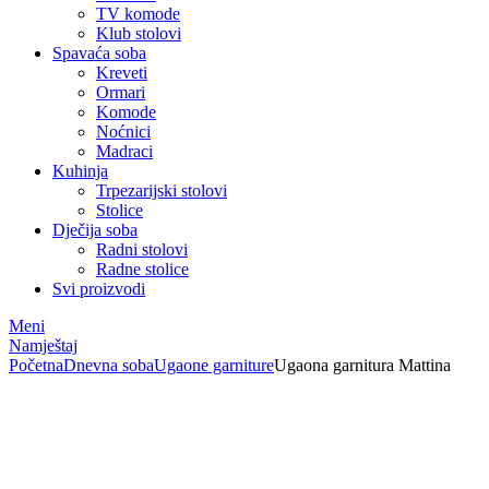
TV komode
Klub stolovi
Spavaća soba
Kreveti
Ormari
Komode
Noćnici
Madraci
Kuhinja
Trpezarijski stolovi
Stolice
Dječija soba
Radni stolovi
Radne stolice
Svi proizvodi
Meni
Namještaj
Početna
Dnevna soba
Ugaone garniture
Ugaona garnitura Mattina