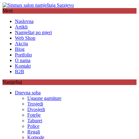
Meni
Naslovna
Artikli
Namještaj po mjeri
Web Shop
Akcija
Blog
Portfolio
O nama
Kontakt
B2B
Namještaj
Dnevna soba
Ugaone garniture
Trosjedi
Dvosjedi
Fotelje
Taburei
Police
Regali
Komode