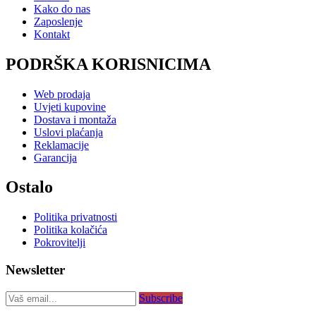
Kako do nas
Zaposlenje
Kontakt
PODRŠKA KORISNICIMA
Web prodaja
Uvjeti kupovine
Dostava i montaža
Uslovi plaćanja
Reklamacije
Garancija
Ostalo
Politika privatnosti
Politika kolačića
Pokrovitelji
Newsletter
Subscribe