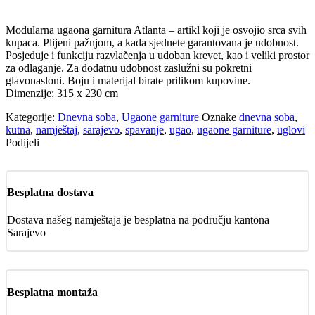
Modularna ugaona garnitura Atlanta – artikl koji je osvojio srca svih
kupaca. Plijeni pažnjom, a kada sjednete garantovana je udobnost.
Posjeduje i funkciju razvlačenja u udoban krevet, kao i veliki prostor
za odlaganje. Za dodatnu udobnost zaslužni su pokretni
glavonasloni. Boju i materijal birate prilikom kupovine.
Dimenzije: 315 x 230 cm
Kategorije:
Dnevna soba
,
Ugaone garniture
Oznake
dnevna soba
,
kutna
,
namještaj
,
sarajevo
,
spavanje
,
ugao
,
ugaone garniture
,
uglovi
Podijeli
Besplatna dostava
Dostava našeg namještaja je besplatna na području kantona
Sarajevo
Besplatna montaža