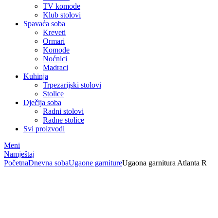
TV komode
Klub stolovi
Spavaća soba
Kreveti
Ormari
Komode
Noćnici
Madraci
Kuhinja
Trpezarijski stolovi
Stolice
Dječija soba
Radni stolovi
Radne stolice
Svi proizvodi
Meni
Namještaj
Početna
Dnevna soba
Ugaone garniture
Ugaona garnitura Atlanta R