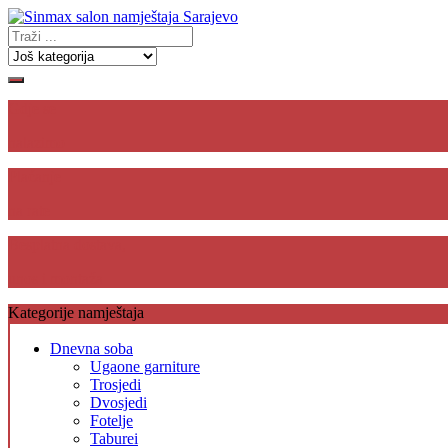
Gdje se
nalazimo
Plaćanje
na rate
Besplatna dostava,
unos i montaža
Kategorije namještaja
Dnevna soba
Ugaone garniture
Trosjedi
Dvosjedi
Fotelje
Taburei