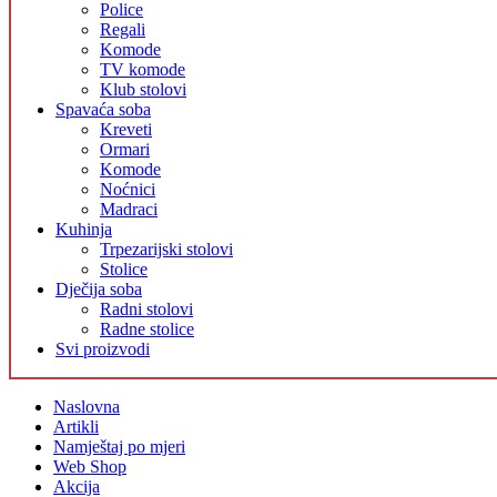
Police
Regali
Komode
TV komode
Klub stolovi
Spavaća soba
Kreveti
Ormari
Komode
Noćnici
Madraci
Kuhinja
Trpezarijski stolovi
Stolice
Dječija soba
Radni stolovi
Radne stolice
Svi proizvodi
Naslovna
Artikli
Namještaj po mjeri
Web Shop
Akcija