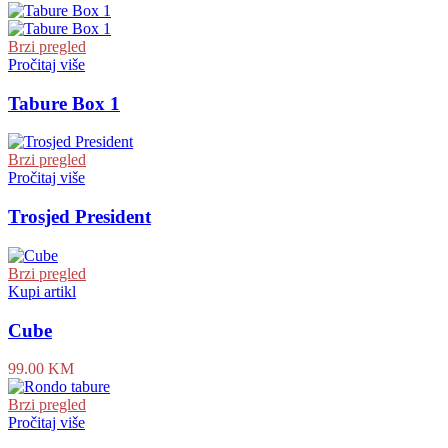
Brzi pregled
Pročitaj više
Tabure Box 1
Brzi pregled
Pročitaj više
Trosjed President
Brzi pregled
Kupi artikl
Cube
99.00
KM
Brzi pregled
Pročitaj više