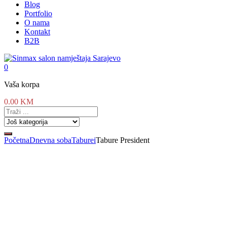
Blog
Portfolio
O nama
Kontakt
B2B
0
Vaša korpa
0.00
KM
Početna
Dnevna soba
Taburei
Tabure President