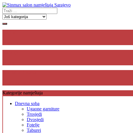
Gdje se
nalazimo
Plaćanje
na rate
Besplatna dostava,
unos i montaža
Kategorije namještaja
Dnevna soba
Ugaone garniture
Trosjedi
Dvosjedi
Fotelje
Taburei