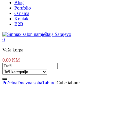
Blog
Portfolio
O nama
Kontakt
B2B
0
Vaša korpa
0.00
KM
Početna
Dnevna soba
Taburei
Cube tabure