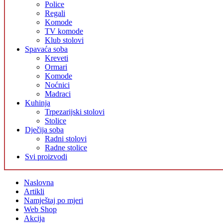
Police
Regali
Komode
TV komode
Klub stolovi
Spavaća soba
Kreveti
Ormari
Komode
Noćnici
Madraci
Kuhinja
Trpezarijski stolovi
Stolice
Dječija soba
Radni stolovi
Radne stolice
Svi proizvodi
Naslovna
Artikli
Namještaj po mjeri
Web Shop
Akcija