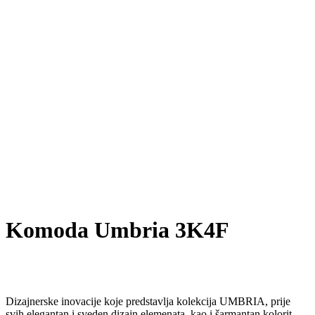
Komoda Umbria 3K4F
Dizajnerske inovacije koje predstavlja kolekcija UMBRIA, prije
svih elegantan i sveden dizajn elemenata, kao i šarmantan kolorit