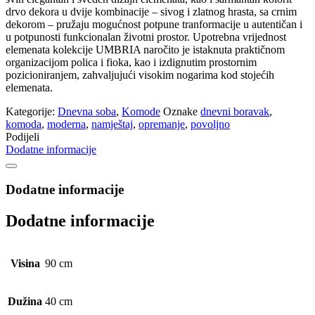
drvo dekora u dvije kombinacije – sivog i zlatnog hrasta, sa crnim
dekorom – pružaju mogućnost potpune tranformacije u autentičan i
u potpunosti funkcionalan životni prostor. Upotrebna vrijednost
elemenata kolekcije UMBRIA naročito je istaknuta praktičnom
organizacijom polica i fioka, kao i izdignutim prostornim
pozicioniranjem, zahvaljujući visokim nogarima kod stojećih
elemenata.
Kategorije:
Dnevna soba
,
Komode
Oznake
dnevni boravak
,
komoda
,
moderna
,
namještaj
,
opremanje
,
povoljno
Podijeli
Dodatne informacije
Dodatne informacije
Dodatne informacije
Visina
90 cm
Dužina
40 cm