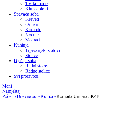
TV komode
Klub stolovi
Spavaća soba
Kreveti
Ormari
Komode
Noćnici
Madraci
Kuhinja
Trpezarijski stolovi
Stolice
Dječija soba
Radni stolovi
Radne stolice
Svi proizvodi
Meni
Namještaj
Početna
Dnevna soba
Komode
Komoda Umbria 3K4F