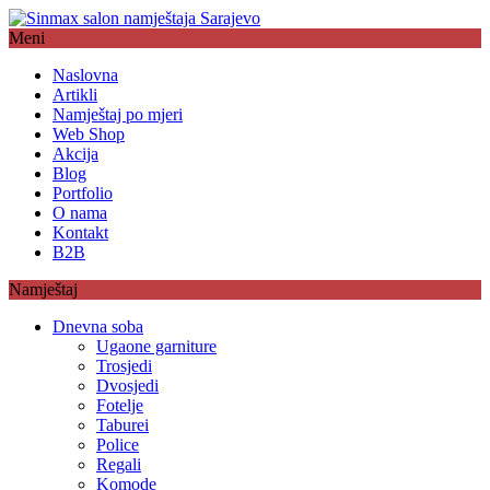
Meni
Naslovna
Artikli
Namještaj po mjeri
Web Shop
Akcija
Blog
Portfolio
O nama
Kontakt
B2B
Namještaj
Dnevna soba
Ugaone garniture
Trosjedi
Dvosjedi
Fotelje
Taburei
Police
Regali
Komode