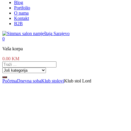
Blog
Portfolio
O nama
Kontakt
B2B
0
Vaša korpa
0.00
KM
Početna
Dnevna soba
Klub stolovi
Klub stol Lord