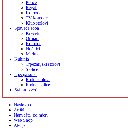
Police
Regali
Komode
TV komode
Klub stolovi
Spavaća soba
Kreveti
Ormari
Komode
Noćnici
Madraci
Kuhinja
Trpezarijski stolovi
Stolice
Dječija soba
Radni stolovi
Radne stolice
Svi proizvodi
Naslovna
Artikli
Namještaj po mjeri
Web Shop
Akcija