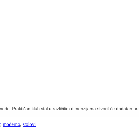
z mode. Praktičan klub stol u različitim dimenzijama stvorit će dodatan pr
r
,
moderno
,
stolovi