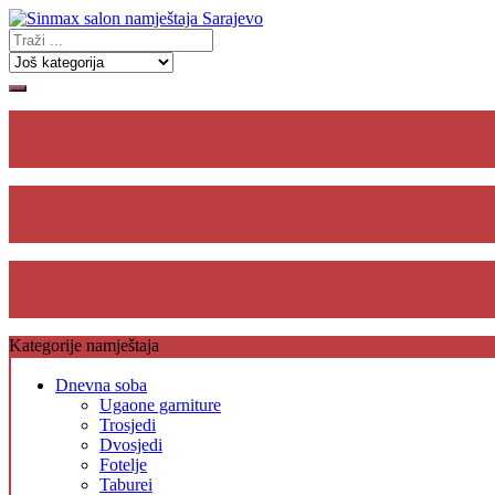
Gdje se
nalazimo
Plaćanje
na rate
Besplatna dostava,
unos i montaža
Kategorije namještaja
Dnevna soba
Ugaone garniture
Trosjedi
Dvosjedi
Fotelje
Taburei