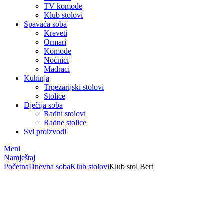
TV komode
Klub stolovi
Spavaća soba
Kreveti
Ormari
Komode
Noćnici
Madraci
Kuhinja
Trpezarijski stolovi
Stolice
Dječija soba
Radni stolovi
Radne stolice
Svi proizvodi
Meni
Namještaj
Početna
Dnevna soba
Klub stolovi
Klub stol Bert