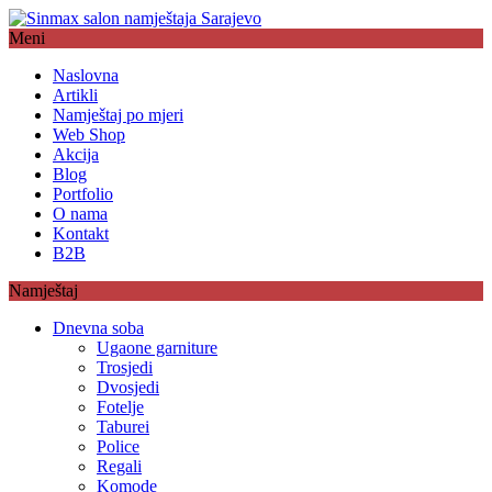
Meni
Naslovna
Artikli
Namještaj po mjeri
Web Shop
Akcija
Blog
Portfolio
O nama
Kontakt
B2B
Namještaj
Dnevna soba
Ugaone garniture
Trosjedi
Dvosjedi
Fotelje
Taburei
Police
Regali
Komode