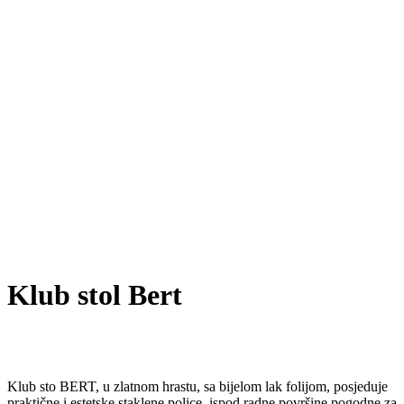
Klub stol Bert
Klub sto BERT, u zlatnom hrastu, sa bijelom lak folijom, posjeduje
praktične i estetske staklene police, ispod radne površine pogodne za