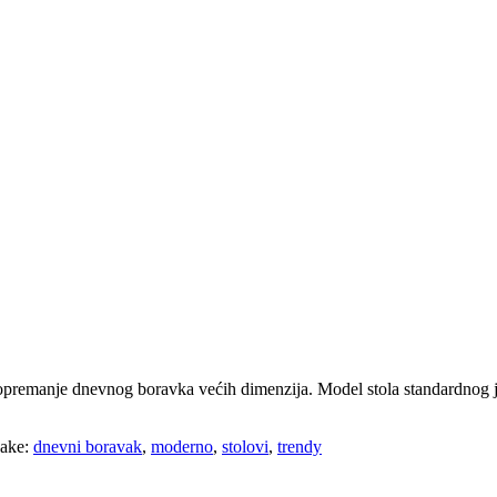
premanje dnevnog boravka većih dimenzija. Model stola standardnog je
ake:
dnevni boravak
,
moderno
,
stolovi
,
trendy