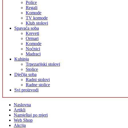
Police
Regali
Komode
TV komode
Klub stolovi
Spavaća soba
Kreveti
Ormari
Komode
Noćnici
Madraci
Kuhinja
Trpezarijski stolovi
Stolice
Dječija soba
Radni stolovi
Radne stolice
Svi proizvodi
Naslovna
Artikli
Namještaj po mjeri
Web Shop
Akcija