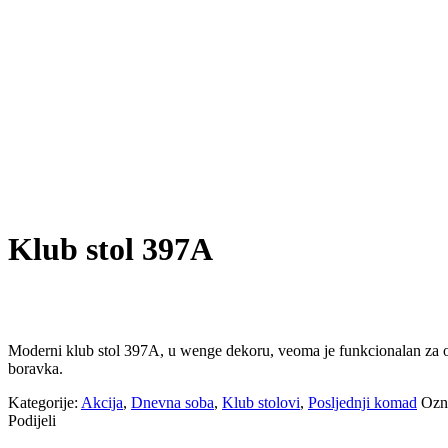
Klub stol 397A
Moderni klub stol 397A, u wenge dekoru, veoma je funkcionalan za o
boravka.
Kategorije:
Akcija
,
Dnevna soba
,
Klub stolovi
,
Posljednji komad
Ozn
Podijeli