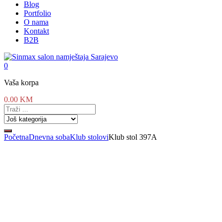
Blog
Portfolio
O nama
Kontakt
B2B
0
Vaša korpa
0.00
KM
Početna
Dnevna soba
Klub stolovi
Klub stol 397A