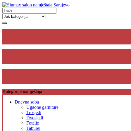
Gdje se
nalazimo
Plaćanje
na rate
Besplatna dostava,
unos i montaža
Kategorije namještaja
Dnevna soba
Ugaone garniture
Trosjedi
Dvosjedi
Fotelje
Taburei