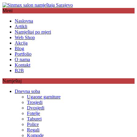
Meni
Naslovna
Artikli
Namještaj po mjeri
Web Shop
Akcija
Blog
Portfolio
O nama
Kontakt
B2B
Namještaj
Dnevna soba
Ugaone garniture
Trosjedi
Dvosjedi
Fotelje
Taburei
Police
Regali
Komode