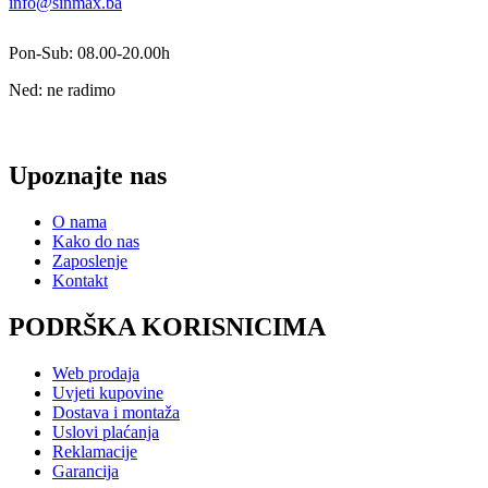
info@sinmax.ba
Pon-Sub: 08.00-20.00h
Ned: ne radimo
Upoznajte nas
O nama
Kako do nas
Zaposlenje
Kontakt
PODRŠKA KORISNICIMA
Web prodaja
Uvjeti kupovine
Dostava i montaža
Uslovi plaćanja
Reklamacije
Garancija