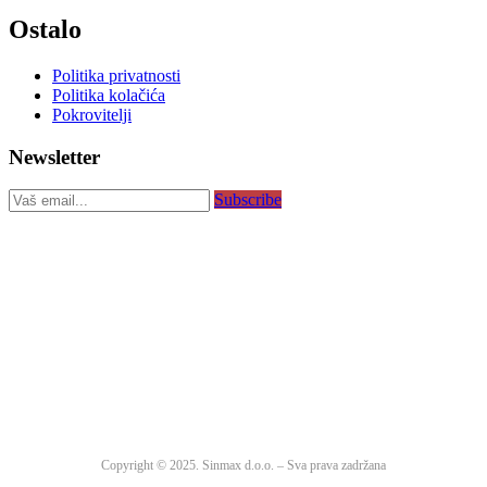
Ostalo
Politika privatnosti
Politika kolačića
Pokrovitelji
Newsletter
Subscribe
Copyright © 2025. Sinmax d.o.o. – Sva prava zadržana