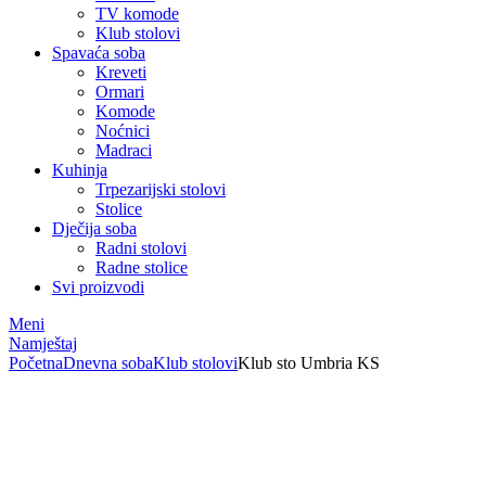
TV komode
Klub stolovi
Spavaća soba
Kreveti
Ormari
Komode
Noćnici
Madraci
Kuhinja
Trpezarijski stolovi
Stolice
Dječija soba
Radni stolovi
Radne stolice
Svi proizvodi
Meni
Namještaj
Početna
Dnevna soba
Klub stolovi
Klub sto Umbria KS