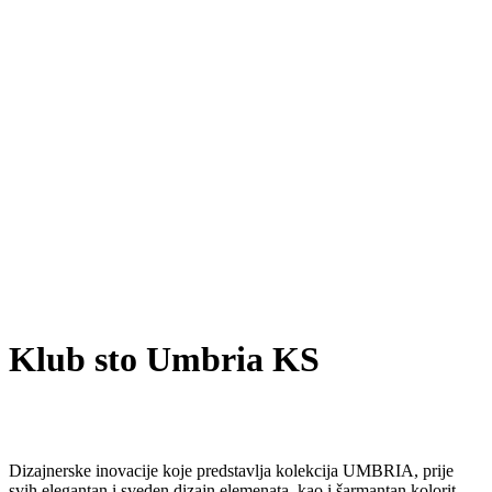
Klub sto Umbria KS
Dizajnerske inovacije koje predstavlja kolekcija UMBRIA, prije
svih elegantan i sveden dizajn elemenata, kao i šarmantan kolorit