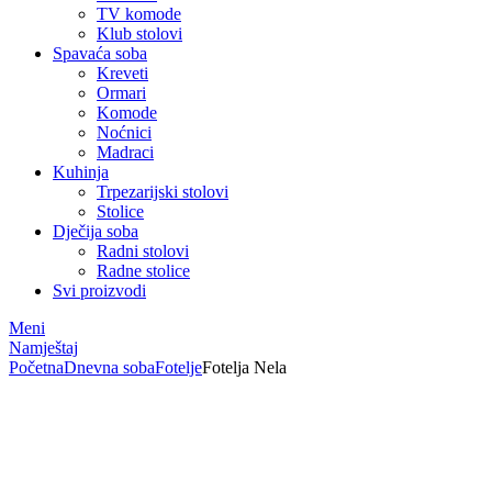
TV komode
Klub stolovi
Spavaća soba
Kreveti
Ormari
Komode
Noćnici
Madraci
Kuhinja
Trpezarijski stolovi
Stolice
Dječija soba
Radni stolovi
Radne stolice
Svi proizvodi
Meni
Namještaj
Početna
Dnevna soba
Fotelje
Fotelja Nela