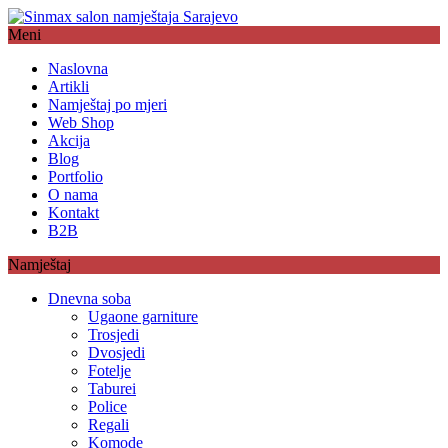
Meni
Naslovna
Artikli
Namještaj po mjeri
Web Shop
Akcija
Blog
Portfolio
O nama
Kontakt
B2B
Namještaj
Dnevna soba
Ugaone garniture
Trosjedi
Dvosjedi
Fotelje
Taburei
Police
Regali
Komode