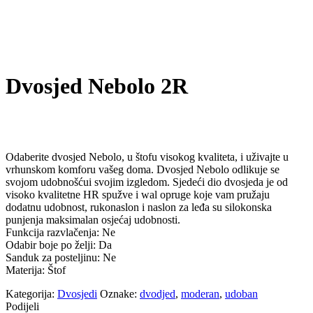
Dvosjed Nebolo 2R
Odaberite dvosjed Nebolo, u štofu visokog kvaliteta, i uživajte u
vrhunskom komforu vašeg doma. Dvosjed Nebolo odlikuje se
svojom udobnošćui svojim izgledom. Sjedeći dio dvosjeda je od
visoko kvalitetne HR spužve i wal opruge koje vam pružaju
dodatnu udobnost, rukonaslon i naslon za leđa su silokonska
punjenja maksimalan osjećaj udobnosti.
Funkcija razvlačenja: Ne
Odabir boje po želji: Da
Sanduk za posteljinu: Ne
Materija: Štof
Kategorija:
Dvosjedi
Oznake:
dvodjed
,
moderan
,
udoban
Podijeli