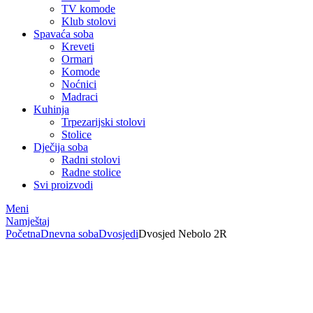
TV komode
Klub stolovi
Spavaća soba
Kreveti
Ormari
Komode
Noćnici
Madraci
Kuhinja
Trpezarijski stolovi
Stolice
Dječija soba
Radni stolovi
Radne stolice
Svi proizvodi
Meni
Namještaj
Početna
Dnevna soba
Dvosjedi
Dvosjed Nebolo 2R