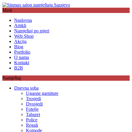
Meni
Naslovna
Artikli
Namještaj po mjeri
Web Shop
Akcija
Blog
Portfolio
O nama
Kontakt
B2B
Namještaj
Dnevna soba
Ugaone garniture
Trosjedi
Dvosjedi
Fotelje
Taburei
Police
Regali
Komode