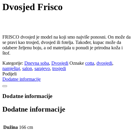
Dvosjed Frisco
FRISCO dvosjed je model na koji smo najviše ponosni. On može da
se pravi kao trosjed, dvosjed ili fotelja. Također, kupac može da
odabere željenu boju, a od materijala u ponudi je prirodna koža i
štof.
Kategorije:
Dnevna soba
,
Dvosjedi
Oznake
cotta
,
dvosjedi
,
namještaj
,
salon
,
sarajevo
,
trosjedi
Podijeli
Dodatne informacije
Dodatne informacije
Dodatne informacije
Dužina
166 cm