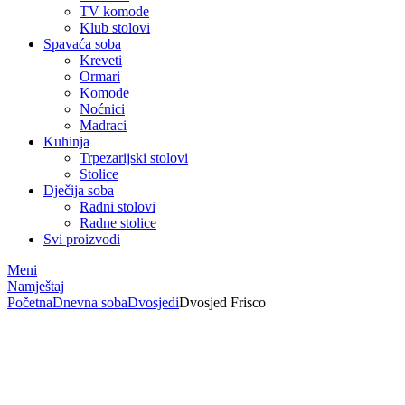
TV komode
Klub stolovi
Spavaća soba
Kreveti
Ormari
Komode
Noćnici
Madraci
Kuhinja
Trpezarijski stolovi
Stolice
Dječija soba
Radni stolovi
Radne stolice
Svi proizvodi
Meni
Namještaj
Početna
Dnevna soba
Dvosjedi
Dvosjed Frisco