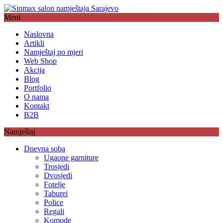
Meni
Naslovna
Artikli
Namještaj po mjeri
Web Shop
Akcija
Blog
Portfolio
O nama
Kontakt
B2B
Namještaj
Dnevna soba
Ugaone garniture
Trosjedi
Dvosjedi
Fotelje
Taburei
Police
Regali
Komode