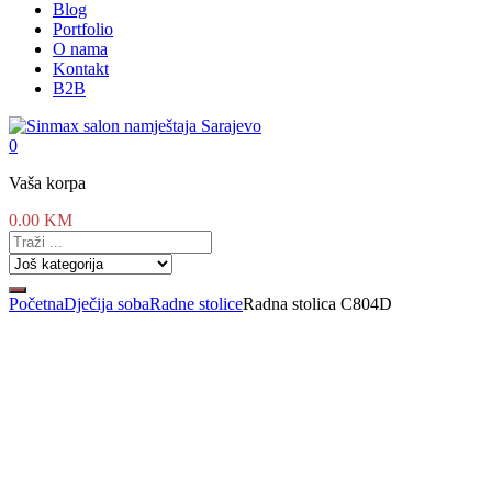
Blog
Portfolio
O nama
Kontakt
B2B
0
Vaša korpa
0.00
KM
Početna
Dječija soba
Radne stolice
Radna stolica C804D