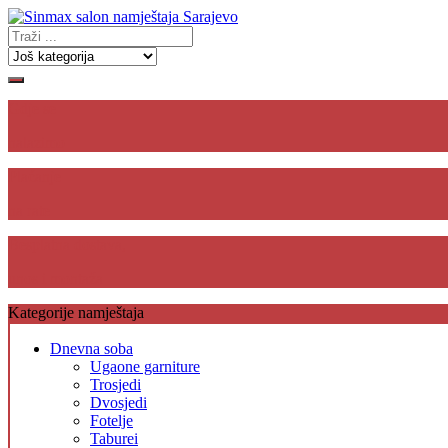
Gdje se
nalazimo
Plaćanje
na rate
Besplatna dostava,
unos i montaža
Kategorije namještaja
Dnevna soba
Ugaone garniture
Trosjedi
Dvosjedi
Fotelje
Taburei