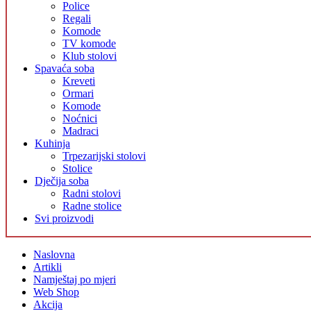
Police
Regali
Komode
TV komode
Klub stolovi
Spavaća soba
Kreveti
Ormari
Komode
Noćnici
Madraci
Kuhinja
Trpezarijski stolovi
Stolice
Dječija soba
Radni stolovi
Radne stolice
Svi proizvodi
Naslovna
Artikli
Namještaj po mjeri
Web Shop
Akcija