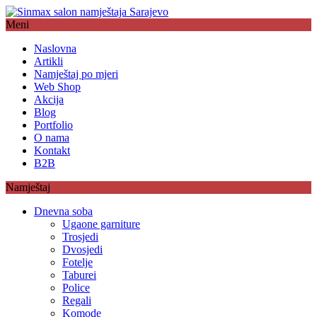
Meni
Naslovna
Artikli
Namještaj po mjeri
Web Shop
Akcija
Blog
Portfolio
O nama
Kontakt
B2B
Namještaj
Dnevna soba
Ugaone garniture
Trosjedi
Dvosjedi
Fotelje
Taburei
Police
Regali
Komode