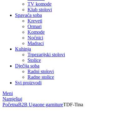
TV komode
Klub stolovi
Spavaća soba
Kreveti
Ormari
Komode
Noćnici
Madraci
Kuhinja
Trpezarijski stolovi
Stolice
Dječija soba
Radni stolovi
Radne stolice
Svi proizvodi
Meni
Namještaj
Početna
B2B Ugaone garniture
TDF-Tina