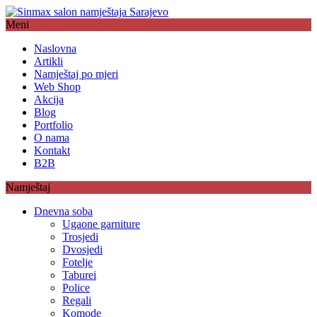
Meni
Naslovna
Artikli
Namještaj po mjeri
Web Shop
Akcija
Blog
Portfolio
O nama
Kontakt
B2B
Namještaj
Dnevna soba
Ugaone garniture
Trosjedi
Dvosjedi
Fotelje
Taburei
Police
Regali
Komode