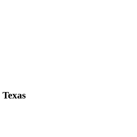
Texas
Kategorija:
B2B Chiars