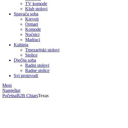
TV komode
Klub stolovi
Spavaća soba
Kreveti
Ormari
Komode
Noćnici
Madraci
Kuhinja
Trpezarijski stolovi
Stolice
Dječija soba
Radni stolovi
Radne stolice
Svi proizvodi
Meni
Namještaj
Početna
B2B Chiars
Texas