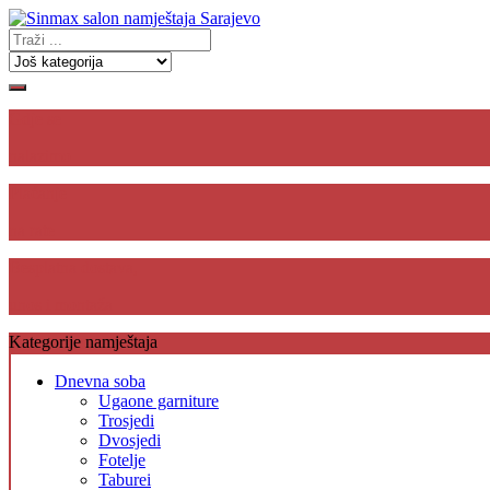
Gdje se
nalazimo
Plaćanje
na rate
Besplatna dostava,
unos i montaža
Kategorije namještaja
Dnevna soba
Ugaone garniture
Trosjedi
Dvosjedi
Fotelje
Taburei