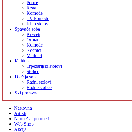
Police
Regali
Komode
TV komode
Klub stolovi
Spavaća soba
Kreveti
Ormari
Komode
Noćnici
Madraci
Kuhinja
Trpezarijski stolovi
Stolice
Dječija soba
Radni stolovi
Radne stolice
Svi proizvodi
Naslovna
Artikli
Namještaj po mjeri
Web Shop
Akcija