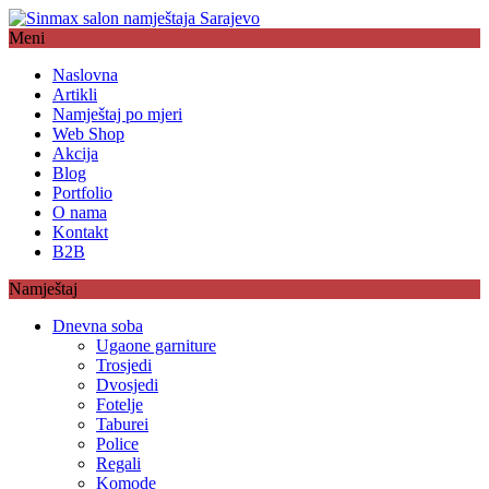
Meni
Naslovna
Artikli
Namještaj po mjeri
Web Shop
Akcija
Blog
Portfolio
O nama
Kontakt
B2B
Namještaj
Dnevna soba
Ugaone garniture
Trosjedi
Dvosjedi
Fotelje
Taburei
Police
Regali
Komode