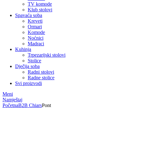
TV komode
Klub stolovi
Spavaća soba
Kreveti
Ormari
Komode
Noćnici
Madraci
Kuhinja
Trpezarijski stolovi
Stolice
Dječija soba
Radni stolovi
Radne stolice
Svi proizvodi
Meni
Namještaj
Početna
B2B Chiars
Pont