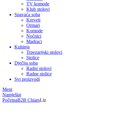
TV komode
Klub stolovi
Spavaća soba
Kreveti
Ormari
Komode
Noćnici
Madraci
Kuhinja
Trpezarijski stolovi
Stolice
Dječija soba
Radni stolovi
Radne stolice
Svi proizvodi
Meni
Namještaj
Početna
B2B Chiars
Liz