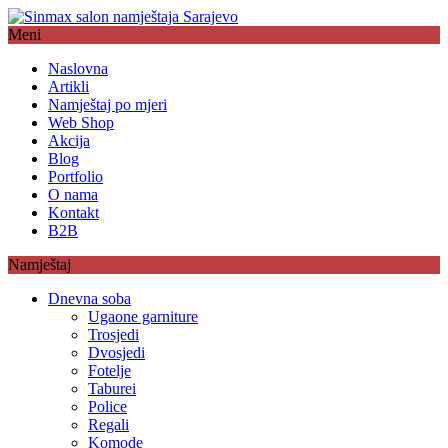
Meni
Naslovna
Artikli
Namještaj po mjeri
Web Shop
Akcija
Blog
Portfolio
O nama
Kontakt
B2B
Namještaj
Dnevna soba
Ugaone garniture
Trosjedi
Dvosjedi
Fotelje
Taburei
Police
Regali
Komode