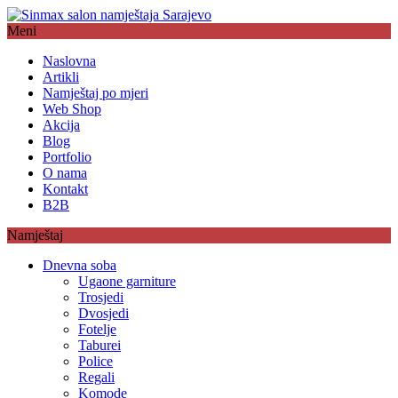
Meni
Naslovna
Artikli
Namještaj po mjeri
Web Shop
Akcija
Blog
Portfolio
O nama
Kontakt
B2B
Namještaj
Dnevna soba
Ugaone garniture
Trosjedi
Dvosjedi
Fotelje
Taburei
Police
Regali
Komode