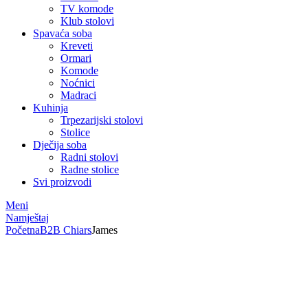
TV komode
Klub stolovi
Spavaća soba
Kreveti
Ormari
Komode
Noćnici
Madraci
Kuhinja
Trpezarijski stolovi
Stolice
Dječija soba
Radni stolovi
Radne stolice
Svi proizvodi
Meni
Namještaj
Početna
B2B Chiars
James