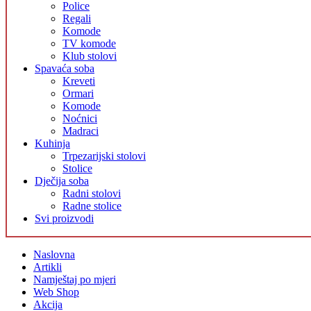
Police
Regali
Komode
TV komode
Klub stolovi
Spavaća soba
Kreveti
Ormari
Komode
Noćnici
Madraci
Kuhinja
Trpezarijski stolovi
Stolice
Dječija soba
Radni stolovi
Radne stolice
Svi proizvodi
Naslovna
Artikli
Namještaj po mjeri
Web Shop
Akcija