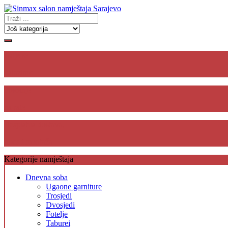
Gdje se
nalazimo
Plaćanje
na rate
Besplatna dostava,
unos i montaža
Kategorije namještaja
Dnevna soba
Ugaone garniture
Trosjedi
Dvosjedi
Fotelje
Taburei