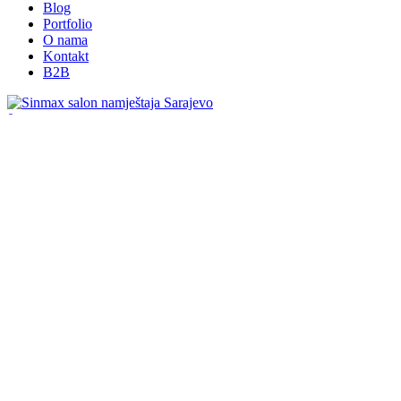
Blog
Portfolio
O nama
Kontakt
B2B
0
Vaša korpa
0.00
KM
Početna
B2B Chiars
Chick-2