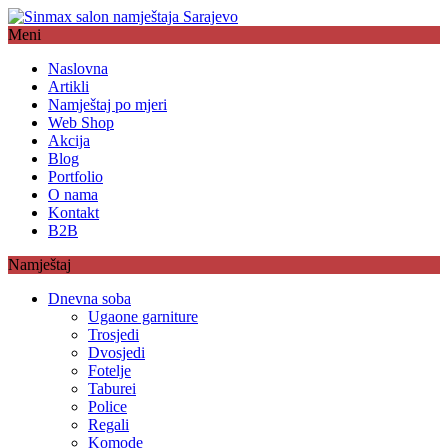
Meni
Naslovna
Artikli
Namještaj po mjeri
Web Shop
Akcija
Blog
Portfolio
O nama
Kontakt
B2B
Namještaj
Dnevna soba
Ugaone garniture
Trosjedi
Dvosjedi
Fotelje
Taburei
Police
Regali
Komode