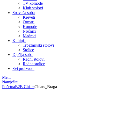
TV komode
Klub stolovi
Spavaća soba
Kreveti
Ormari
Komode
Noćnici
Madraci
Kuhinja
Trpezarijski stolovi
Stolice
Dječija soba
Radni stolovi
Radne stolice
Svi proizvodi
Meni
Namještaj
Početna
B2B Chiars
Chiars_Braga