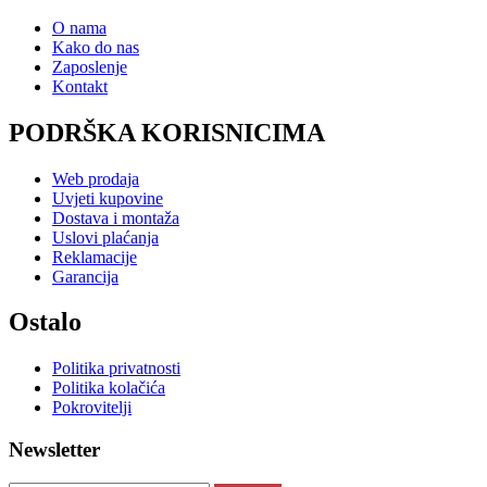
O nama
Kako do nas
Zaposlenje
Kontakt
PODRŠKA KORISNICIMA
Web prodaja
Uvjeti kupovine
Dostava i montaža
Uslovi plaćanja
Reklamacije
Garancija
Ostalo
Politika privatnosti
Politika kolačića
Pokrovitelji
Newsletter