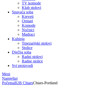
TV komode
Klub stolovi
Spavaća soba
Kreveti
Ormari
Komode
Noćnici
Madraci
Kuhinja
Trpezarijski stolovi
Stolice
Dječija soba
Radni stolovi
Radne stolice
Svi proizvodi
Meni
Namještaj
Početna
B2B Chiars
Chiars-Portland