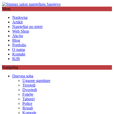
Meni
Naslovna
Artikli
Namještaj po mjeri
Web Shop
Akcija
Blog
Portfolio
O nama
Kontakt
B2B
Namještaj
Dnevna soba
Ugaone garniture
Trosjedi
Dvosjedi
Fotelje
Taburei
Police
Regali
Komode