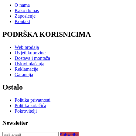
O nama
Kako do nas
Zaposlenje
Kontakt
PODRŠKA KORISNICIMA
Web prodaja
Uvjeti kupovine
Dostava i montaža
Uslovi plaćanja
Reklamacije
Garancija
Ostalo
Politika privatnosti
Politika kolačića
Pokrovitelji
Newsletter
Subscribe