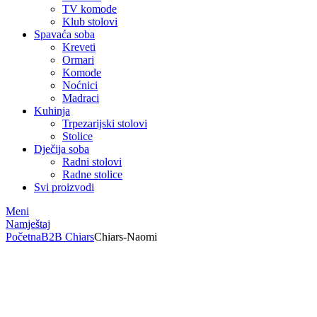
TV komode
Klub stolovi
Spavaća soba
Kreveti
Ormari
Komode
Noćnici
Madraci
Kuhinja
Trpezarijski stolovi
Stolice
Dječija soba
Radni stolovi
Radne stolice
Svi proizvodi
Meni
Namještaj
Početna
B2B Chiars
Chiars-Naomi