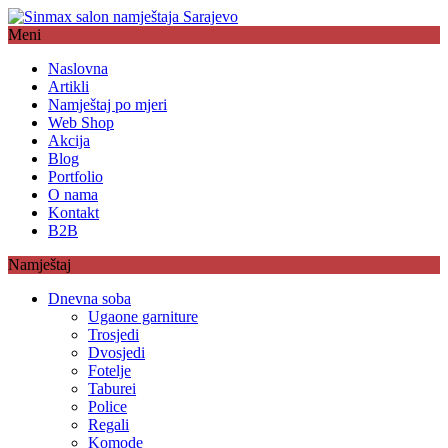
Meni
Naslovna
Artikli
Namještaj po mjeri
Web Shop
Akcija
Blog
Portfolio
O nama
Kontakt
B2B
Namještaj
Dnevna soba
Ugaone garniture
Trosjedi
Dvosjedi
Fotelje
Taburei
Police
Regali
Komode