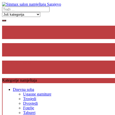
Gdje se
nalazimo
Plaćanje
na rate
Besplatna dostava,
unos i montaža
Kategorije namještaja
Dnevna soba
Ugaone garniture
Trosjedi
Dvosjedi
Fotelje
Taburei