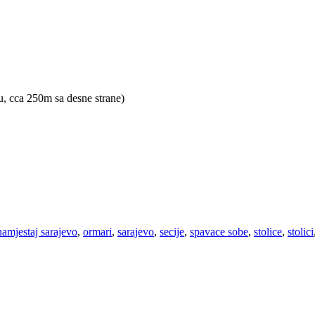
u, cca 250m sa desne strane)
namjestaj sarajevo
,
ormari
,
sarajevo
,
secije
,
spavace sobe
,
stolice
,
stolici