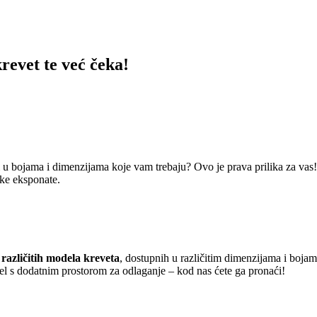
krevet te već čeka!
i u bojama i dimenzijama koje vam trebaju? Ovo je prava prilika za vas
ske eksponate.
različitih modela kreveta
, dostupnih u različitim dimenzijama i boja
del s dodatnim prostorom za odlaganje – kod nas ćete ga pronaći!