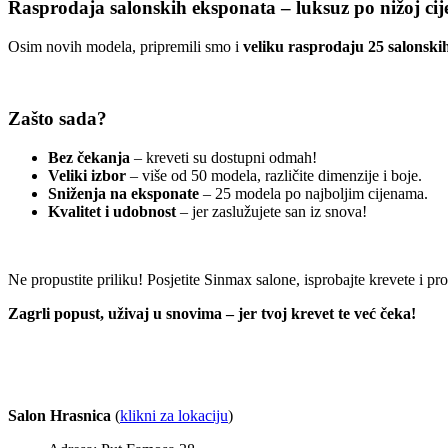
Rasprodaja salonskih eksponata – luksuz po nižoj cij
Osim novih modela, pripremili smo i
veliku rasprodaju 25 salonski
Zašto sada?
Bez čekanja
– kreveti su dostupni odmah!
Veliki izbor
– više od 50 modela, različite dimenzije i boje.
Sniženja na eksponate
– 25 modela po najboljim cijenama.
Kvalitet i udobnost
– jer zaslužujete san iz snova!
Ne propustite priliku! Posjetite Sinmax salone, isprobajte krevete i p
Zagrli popust, uživaj u snovima – jer tvoj krevet te već čeka!
Salon Hrasnica
(
klikni za lokaciju
)