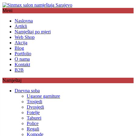
Meni
Naslovna
Artikli
Namještaj po mjeri
Web Shop
Akcija
Blog
Portfolio
O nama
Kontakt
B2B
Namještaj
Dnevna soba
Ugaone garniture
Trosjedi
Dvosjedi
Fotelje
Taburei
Police
Regali
Komode