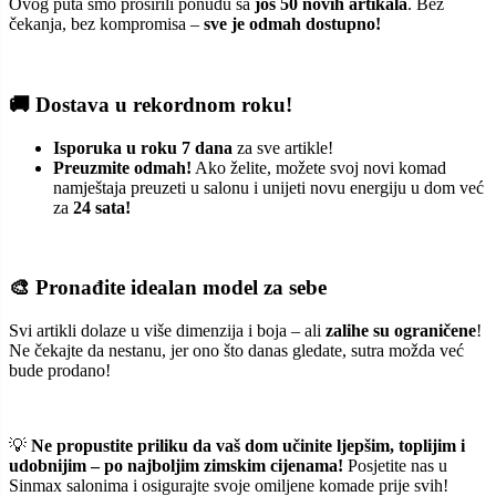
Ovog puta smo proširili ponudu sa
još 50 novih artikala
. Bez
čekanja, bez kompromisa –
sve je odmah dostupno!
🚚 Dostava u rekordnom roku!
Isporuka u roku 7 dana
za sve artikle!
Preuzmite odmah!
Ako želite, možete svoj novi komad
namještaja preuzeti u salonu i unijeti novu energiju u dom već
za
24 sata!
🎨 Pronađite idealan model za sebe
Svi artikli dolaze u više dimenzija i boja – ali
zalihe su ograničene
!
Ne čekajte da nestanu, jer ono što danas gledate, sutra možda već
bude prodano!
💡
Ne propustite priliku da vaš dom učinite ljepšim, toplijim i
udobnijim – po najboljim zimskim cijenama!
Posjetite nas u
Sinmax salonima i osigurajte svoje omiljene komade prije svih!