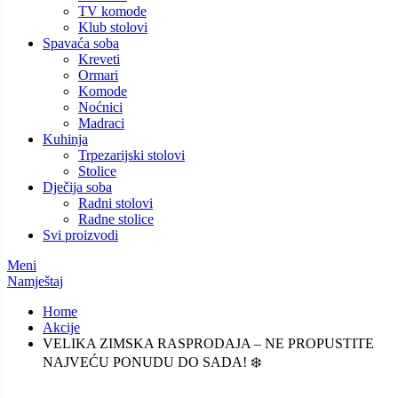
TV komode
Klub stolovi
Spavaća soba
Kreveti
Ormari
Komode
Noćnici
Madraci
Kuhinja
Trpezarijski stolovi
Stolice
Dječija soba
Radni stolovi
Radne stolice
Svi proizvodi
Meni
Namještaj
Home
Akcije
VELIKA ZIMSKA RASPRODAJA – NE PROPUSTITE
NAJVEĆU PONUDU DO SADA! ❄️