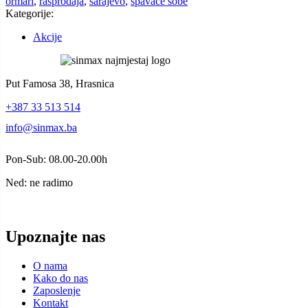
ormari
,
rasprodaja
,
sarajevo
,
spavace sobe
Kategorije:
Akcije
Put Famosa 38, Hrasnica
+387 33 513 514
info@sinmax.ba
Pon-Sub: 08.00-20.00h
Ned: ne radimo
Upoznajte nas
O nama
Kako do nas
Zaposlenje
Kontakt