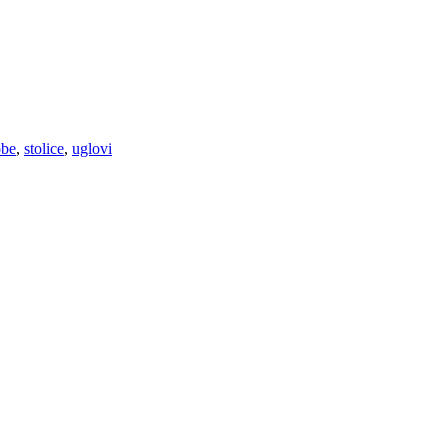
obe
,
stolice
,
uglovi