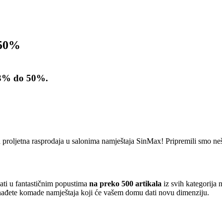
 50%
 13% do 50%.
lika proljetna rasprodaja u salonima namještaja SinMax! Pripremili smo ne
vati u fantastičnim popustima
na preko 500 artikala
iz svih kategorija 
ronađete komade namještaja koji će vašem domu dati novu dimenziju.