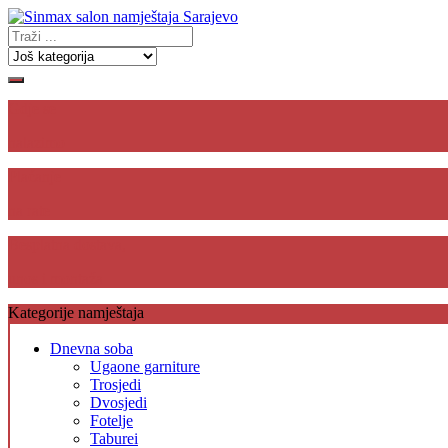
Gdje se
nalazimo
Plaćanje
na rate
Besplatna dostava,
unos i montaža
Kategorije namještaja
Dnevna soba
Ugaone garniture
Trosjedi
Dvosjedi
Fotelje
Taburei