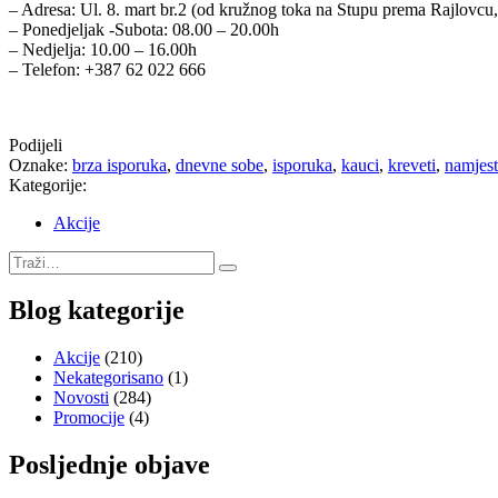
– Adresa: Ul. 8. mart br.2 (od kružnog toka na Stupu prema Rajlovcu,
– Ponedjeljak -Subota: 08.00 – 20.00h
– Nedjelja: 10.00 – 16.00h
– Telefon: +387 62 022 666
Podijeli
Oznake:
brza isporuka
,
dnevne sobe
,
isporuka
,
kauci
,
kreveti
,
namjest
Kategorije:
Akcije
Blog kategorije
Akcije
(210)
Nekategorisano
(1)
Novosti
(284)
Promocije
(4)
Posljednje objave