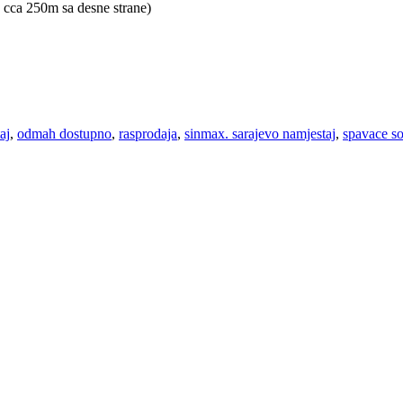
 cca 250m sa desne strane)
aj
,
odmah dostupno
,
rasprodaja
,
sinmax. sarajevo namjestaj
,
spavace s