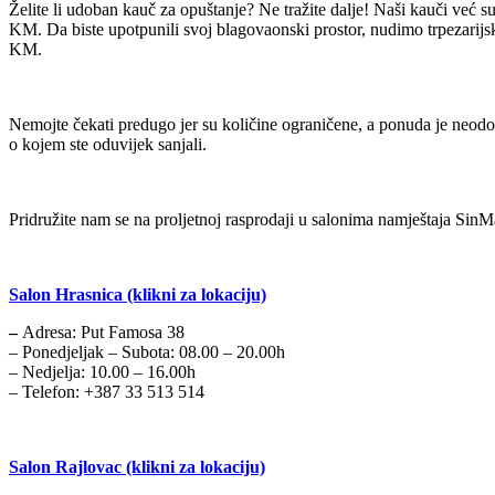
Želite li udoban kauč za opuštanje? Ne tražite dalje! Naši kauči već 
KM. Da biste upotpunili svoj blagovaonski prostor, nudimo trpezarijsk
KM.
Nemojte čekati predugo jer su količine ograničene, a ponuda je neodolj
o kojem ste oduvijek sanjali.
Pridružite nam se na proljetnoj rasprodaji u salonima namještaja SinM
Salon Hrasnica (klikni za lokaciju)
–
Adresa: Put Famosa 38
– Ponedjeljak – Subota: 08.00 – 20.00h
– Nedjelja: 10.00 – 16.00h
– Telefon: +387 33 513 514
Salon Rajlovac (klikni za lokaciju)