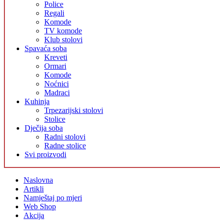
Police
Regali
Komode
TV komode
Klub stolovi
Spavaća soba
Kreveti
Ormari
Komode
Noćnici
Madraci
Kuhinja
Trpezarijski stolovi
Stolice
Dječija soba
Radni stolovi
Radne stolice
Svi proizvodi
Naslovna
Artikli
Namještaj po mjeri
Web Shop
Akcija