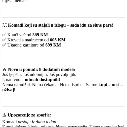
mjesta nema!
💥
Komadi koji su stajali u izlogu – sada idu za sitne pare!
✅ Kauči već od
389 KM
✅ Kreveti s madracem od
605 KM
✅ Ugaone garniture od
699 KM
🔥
Novo u ponudi: 8 dodatnih modela
Još ljepših. Još udobnijih. Još povoljnijih.
I, naravno –
odmah dostupnih!
Nema narudžbi. Nema čekanja. Nema isprika. Samo:
kupi – nosi –
uživaj!
⚠️
Upozorenje za sporije:
Komadi
nestaju iz dana u dan
.
Kupci dolaze, biraju, odnose. Nema rezervacija. Nema povratka kad