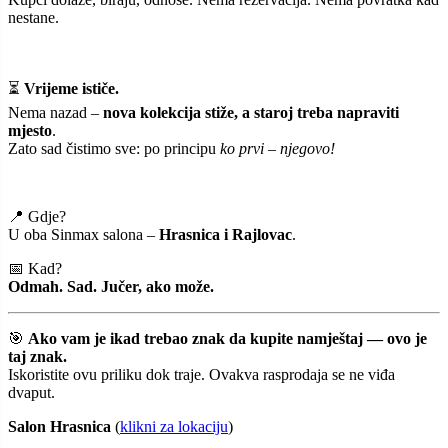
nestane.
⏳
Vrijeme ističe.
Nema nazad –
nova kolekcija stiže, a staroj treba napraviti
mjesto
.
Zato sad čistimo sve: po principu
ko prvi – njegovo!
📍 Gdje?
U oba Sinmax salona –
Hrasnica i Rajlovac
.
📅 Kad?
Odmah. Sad. Jučer, ako može.
🎯
Ako vam je ikad trebao znak da kupite namještaj — ovo je
taj znak.
Iskoristite ovu priliku dok traje. Ovakva rasprodaja se ne viđa
dvaput.
Salon Hrasnica
(
klikni za lokaciju
)