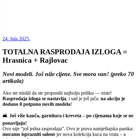
24. Jula 2025.
TOTALNA RASPRODAJA IZLOGA =
Hrasnica + Rajlovac
Novi modeli. Još niže cijene. Sve mora van! (preko 70
artikala)
Ako ste mislili da ste propustili najbolju priliku —
niste
!
Rasprodaja izloga se nastavlja
, i sad je još jača:
na akciju je
dodano 8 potpuno novih modela
!
🛋️
Još više kauča, garnitura i kreveta – po cijenama koje se ne
ponavljaju!
Ovo nije “još jedna rasprodaja”. Ovo je prava namještajska panika:
moramo isprazniti salone
jer nova kolekcija kuca na vrata – a