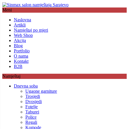
Meni
Naslovna
Artikli
Namještaj po mjeri
Web Shop
Akcija
Blog
Portfolio
O nama
Kontakt
B2B
Namještaj
Dnevna soba
Ugaone garniture
Trosjedi
Dvosjedi
Fotelje
Taburei
Police
Regali
Komode