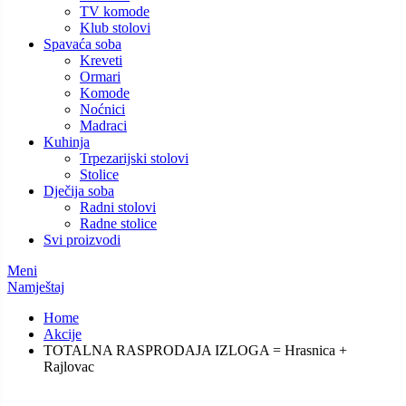
TV komode
Klub stolovi
Spavaća soba
Kreveti
Ormari
Komode
Noćnici
Madraci
Kuhinja
Trpezarijski stolovi
Stolice
Dječija soba
Radni stolovi
Radne stolice
Svi proizvodi
Meni
Namještaj
Home
Akcije
TOTALNA RASPRODAJA IZLOGA = Hrasnica +
Rajlovac