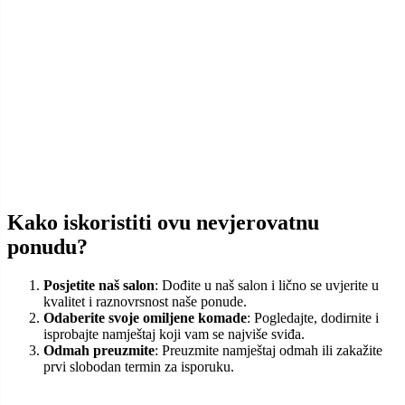
Ne propustite ovu nevjerovatnu priliku da osvježite svoj dom
visokokvalitetnim namještajem po nevjerojatnim cijenama. Posjetite
nas danas i uvjerite se zašto je SinMax najbolji izbor za vaš dom.