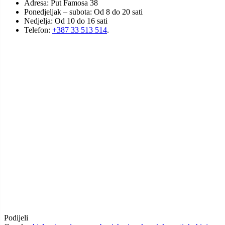
Put Famosa 38, Hrasnica
+387 33 513 514
info@sinmax.ba
Pon-Sub: 08.00-20.00h
Ned: ne radimo
Upoznajte nas
O nama
Kako do nas
Zaposlenje
Kontakt
PODRŠKA KORISNICIMA
Web prodaja
Uvjeti kupovine
Dostava i montaža