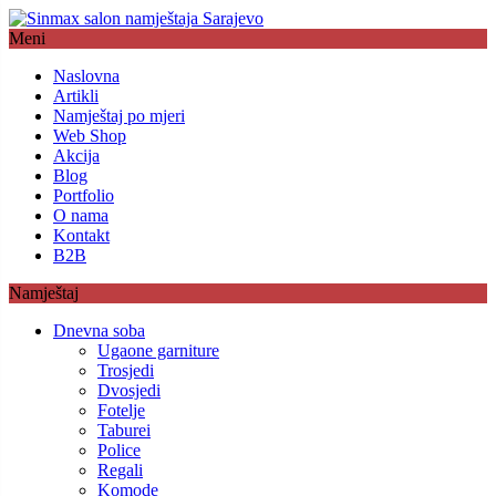
Meni
Naslovna
Artikli
Namještaj po mjeri
Web Shop
Akcija
Blog
Portfolio
O nama
Kontakt
B2B
Namještaj
Dnevna soba
Ugaone garniture
Trosjedi
Dvosjedi
Fotelje
Taburei
Police
Regali
Komode