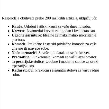
Rasprodaja obuhvata preko 200 različitih artikala, uključujući:
Kauče
: Udobni i stilski kauči za vašu dnevnu sobu.
Krevete
: Izvanredni kreveti za ugodan i kvalitetan san.
Ugaone garniture
: Idealne za maksimalno iskorištenje
prostora.
Komode
: Praktične i estetski privlačne komode za vaše
dnevne ili spavaće sobe.
Noćni ormarići
: Savršeni dodatak uz svaki krevet.
Predsoblja
: Funkcionalni komadi za vaš ulazni prostor.
Trpezarijske stolice
: Udobne i moderne stolice za svaki
trpezarijski sto.
Radni stolovi
: Praktični i elegantni stolovi za vašu radnu
sobu.
Svaki artikal je dostupan u viđenom stanju, što znači da možete
odmah preuzeti svoj odabrani komad ili zakazati prvi slobodan
termin za isporuku. Ne gubite vrijeme čekajući, već odmah uživajte
u svom novom namještaju!