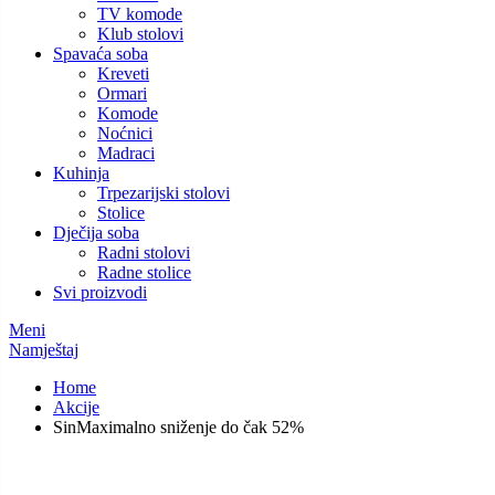
TV komode
Klub stolovi
Spavaća soba
Kreveti
Ormari
Komode
Noćnici
Madraci
Kuhinja
Trpezarijski stolovi
Stolice
Dječija soba
Radni stolovi
Radne stolice
Svi proizvodi
Meni
Namještaj
Home
Akcije
SinMaximalno sniženje do čak 52%