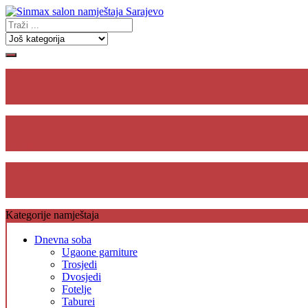
Gdje se
nalazimo
Plaćanje
na rate
Besplatna dostava,
unos i montaža
Kategorije namještaja
Dnevna soba
Ugaone garniture
Trosjedi
Dvosjedi
Fotelje
Taburei