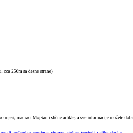
u, cca 250m sa desne strane)
po mjeri, madraci MojSan i slične artikle, a sve informacije možete dob
,
regali
,
rođendan
,
sarajevo
,
sinmax
,
stolice
,
trosjedi
,
veliko slavlje