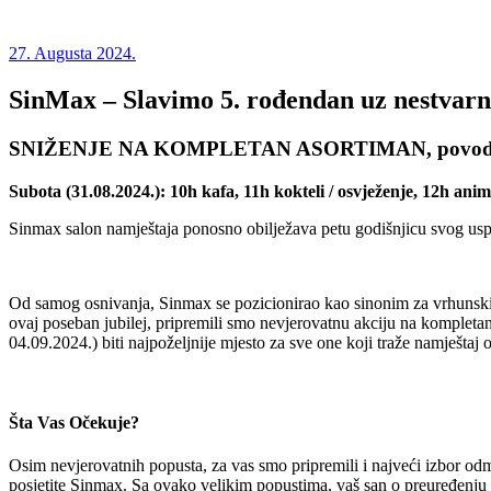
27. Augusta 2024.
SinMax – Slavimo 5. rođendan uz nestvarn
SNIŽENJE NA KOMPLETAN ASORTIMAN, povodom 
Subota (31.08.2024.): 10h kafa, 11h kokteli / osvježenje, 12h anim
Sinmax salon namještaja ponosno obilježava petu godišnjicu svog uspješ
Od samog osnivanja, Sinmax se pozicionirao kao sinonim za vrhunski na
ovaj poseban jubilej, pripremili smo nevjerovatnu akciju na kompleta
04.09.2024.) biti najpoželjnije mjesto za sve one koji traže namješta
Šta Vas Očekuje?
Osim nevjerovatnih popusta, za vas smo pripremili i najveći izbor od
posjetite Sinmax. Sa ovako velikim popustima, vaš san o preuređenju 