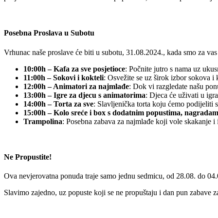
Posebna Proslava u Subotu
Vrhunac naše proslave će biti u subotu, 31.08.2024., kada smo za vas
10:00h – Kafa za sve posjetioce
: Počnite jutro s nama uz ukus
11:00h – Sokovi i kokteli
: Osvežite se uz širok izbor sokova i 
12:00h – Animatori za najmlađe
: Dok vi razgledate našu pon
13:00h – Igre za djecu s animatorima
: Djeca će uživati u ig
14:00h – Torta za sve
: Slavljenička torta koju ćemo podijeliti
15:00h – Kolo sreće i box s dodatnim popustima, nagrada
Trampolina
: Posebna zabava za najmlađe koji vole skakanje i 
Ne Propustite!
Ova nevjerovatna ponuda traje samo jednu sedmicu, od 28.08. do 04.09
Slavimo zajedno, uz popuste koji se ne propuštaju i dan pun zabave z