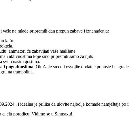
 i vaše najmlađe pripremili dan prepun zabave i iznenađenja:
nu kafu.
koktela.
udu, animatori će zabavljati vaše mališane.
rama i aktivnostima koje smo pripremili samo za njih.
 sa svim našim gostima.
ma i pogodnostima
: Okušajte sreću i osvojite dodatne popuste i nagrade
igru na trampolini.
.2024., i idealna je prilika da ulovite najbolje komade namještaja po
a cijelu porodicu. Vidimo se u Sinmaxu!