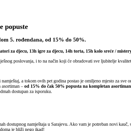
e popuste
5. rođendana, od 15% do 50%.
atori za djecu, 13h igre za djecu, 14h torta, 15h kolo sreće / miste
nog poslovanja, i to na način koji će obradovati sve ljubitelje kvalitet
mještaj, a tokom ovih pet godina postao je omiljeno mjesto za sve one 
n asortiman –
od 15% do čak 50% popusta na kompletan asortiman
j odmah dostupan za isporuku.
mah dostupnog namještaja u Sarajevu. Ako vam je potreban novi kauč, sp
doma je bliži nego ikad!