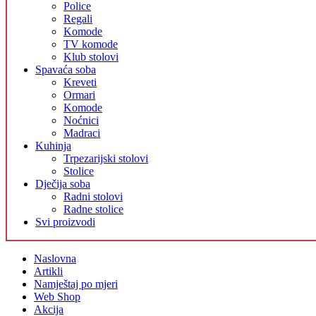
Police
Regali
Komode
TV komode
Klub stolovi
Spavaća soba
Kreveti
Ormari
Komode
Noćnici
Madraci
Kuhinja
Trpezarijski stolovi
Stolice
Dječija soba
Radni stolovi
Radne stolice
Svi proizvodi
Naslovna
Artikli
Namještaj po mjeri
Web Shop
Akcija