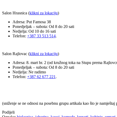
Salon Hrasnica (
klikni za lokaciju
)
Adresa: Put Famosa 38
Ponedjeljak – subota: Od 8 do 20 sati
Nedjelja: Od 10 do 16 sati
Telefon:
+387 33 513 514
.
Salon Rajlovac (
klikni za lokaciju
)
Adresa: 8. mart br. 2 (od kružnog toka na Stupu prema Rajlovc
Ponedjeljak – subota: Od 8 do 20 sati
Nedjelja: Ne radimo
Telefon:
+387 62 677 221
.
(sniženje se ne odnosi na posebnu grupu artikala kao što je namještaj 
Podijeli
Oznake:
bjelasnica
,
jahorina
,
kauci
,
komode
,
kreveti
,
kuhinje
,
ormari