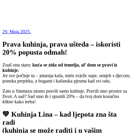
29. Maja 2025.
Prava kuhinja, prava ušteda – iskoristi
20% popusta odmah!
Znaš onu staru:
kuća se zida od temelja, al’ dom se pravi iz
kuhinje.
Jer sve počinje tu – jutarnja kafa, miris svježe supe, smijeh s djecom,
poneka prepirka, a bogami i kafanska pjesma kad svi odu.
Zato u Sinmaxu nismo pravili samo kuhinje. Pravili smo prostor za
život. A sad? Sad smo ih i spustili 20% – da tvoj dom konačno
klikne
kako treba!
💚 Kuhinja Lina – kad ljepota zna šta
radi
(kuhinja se može raditi i u vašim