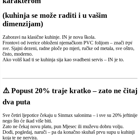
karakterom
(kuhinja se može raditi i u vašim
dimenzijam)
Zaboravi na klasične kuhinje. IN je nova škola.
Frontovi od iverice obloženi njemačkom PVC folijom – znači
trpi
sve
. Sjajni dezeni, radne ploče po mjeri, ručke od metala, sve oštro,
čisto, moderno.
Ako voliš kad ti se kuhinja sija kao svadbeni servis – IN je to.
⚠️ Popust 20% traje kratko – zato ne čitaj
dva puta
Sve četiri ljepotice čekaju u Sinmax salonima – i sve su 20% jeftinije
nego što će ikad više biti.
Zato ne čekaj novu platu, pun Mjesec ili muževu dobru volju.
Dođi, pogledaj, naruči – pa da konačno skuhaš prvu supu u kuhinji
koja te ne nervira.