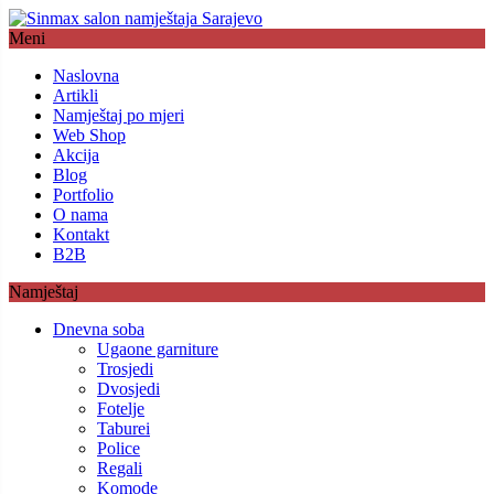
Meni
Naslovna
Artikli
Namještaj po mjeri
Web Shop
Akcija
Blog
Portfolio
O nama
Kontakt
B2B
Namještaj
Dnevna soba
Ugaone garniture
Trosjedi
Dvosjedi
Fotelje
Taburei
Police
Regali
Komode