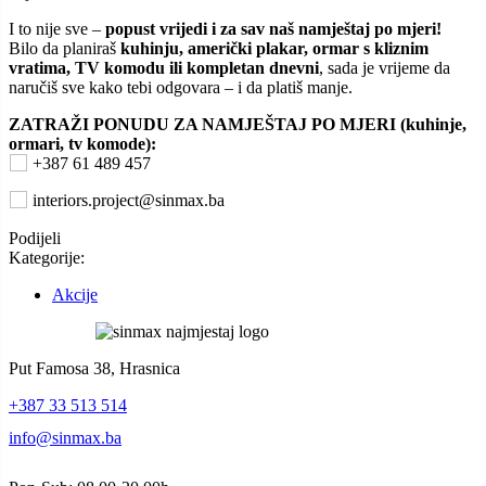
I to nije sve –
popust vrijedi i za sav naš namještaj po mjeri!
Bilo da planiraš
kuhinju, američki plakar, ormar s kliznim
vratima, TV komodu ili kompletan dnevni
, sada je vrijeme da
naručiš sve kako tebi odgovara – i da platiš manje.
ZATRAŽI PONUDU ZA NAMJEŠTAJ PO MJERI (kuhinje,
ormari, tv komode):
+387 61 489 457
interiors.project@sinmax.ba
Podijeli
Kategorije:
Akcije
Put Famosa 38, Hrasnica
+387 33 513 514
info@sinmax.ba