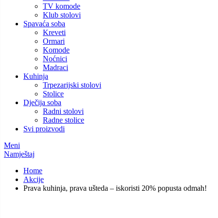
TV komode
Klub stolovi
Spavaća soba
Kreveti
Ormari
Komode
Noćnici
Madraci
Kuhinja
Trpezarijski stolovi
Stolice
Dječija soba
Radni stolovi
Radne stolice
Svi proizvodi
Meni
Namještaj
Home
Akcije
Prava kuhinja, prava ušteda – iskoristi 20% popusta odmah!