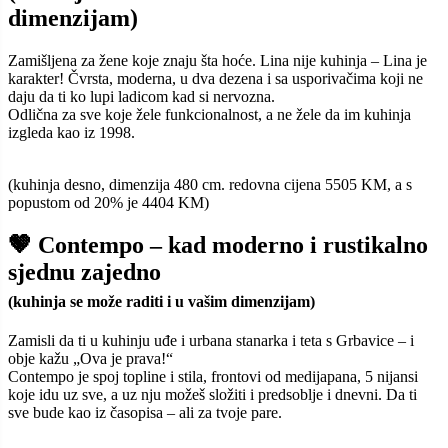
dimenzijam)
Zamišljena za žene koje znaju šta hoće. Lina nije kuhinja – Lina je
karakter! Čvrsta, moderna, u dva dezena i sa usporivačima koji ne
daju da ti ko lupi ladicom kad si nervozna.
Odlična za sve koje žele funkcionalnost, a ne žele da im kuhinja
izgleda kao iz 1998.
(kuhinja desno, dimenzija 480 cm. redovna cijena 5505 KM, a s
popustom od 20% je 4404 KM)
🤎 Contempo – kad moderno i rustikalno
sjednu zajedno
(kuhinja se može raditi i u vašim dimenzijam)
Zamisli da ti u kuhinju uđe i urbana stanarka i teta s Grbavice – i
obje kažu „Ova je prava!“
Contempo je spoj topline i stila, frontovi od medijapana, 5 nijansi
koje idu uz sve, a uz nju možeš složiti i predsoblje i dnevni. Da ti
sve bude kao iz časopisa – ali za tvoje pare.