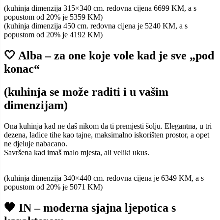
(kuhinja dimenzija 315×340 cm. redovna cijena 6699 KM, a s
popustom od 20% je 5359 KM)
(kuhinja dimenzija 450 cm. redovna cijena je 5240 KM, a s
popustom od 20% je 4192 KM)
🤍 Alba – za one koje vole kad je sve „pod
konac“
(kuhinja se može raditi i u vašim
dimenzijam)
Ona kuhinja kad ne daš nikom da ti premjesti šolju. Elegantna, u tri
dezena, ladice tihe kao tajne, maksimalno iskorišten prostor, a opet
ne djeluje nabacano.
Savršena kad imaš malo mjesta, ali veliki ukus.
(kuhinja dimenzija 340×440 cm. redovna cijena je 6349 KM, a s
popustom od 20% je 5071 KM)
🖤 IN – moderna sjajna ljepotica s