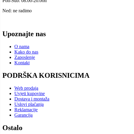
Pon-Sub: 08.00-20.00h
Ned: ne radimo
Upoznajte nas
O nama
Kako do nas
Zaposlenje
Kontakt
PODRŠKA KORISNICIMA
Web prodaja
Uvjeti kupovine
Dostava i montaža
Uslovi plaćanja
Reklamacije
Garancija
Ostalo