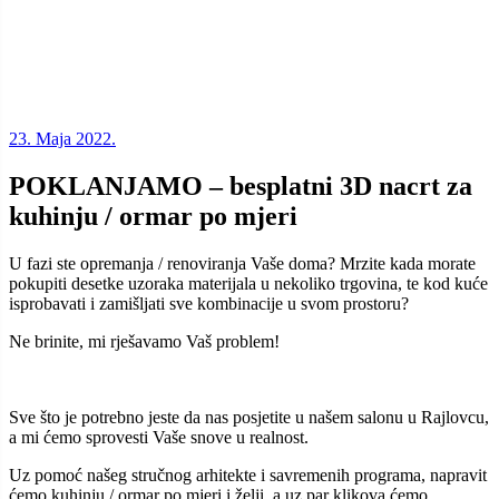
23. Maja 2022.
POKLANJAMO – besplatni 3D nacrt za
kuhinju / ormar po mjeri
U fazi ste opremanja / renoviranja Vaše doma? Mrzite kada morate
pokupiti desetke uzoraka materijala u nekoliko trgovina, te kod kuće
isprobavati i zamišljati sve kombinacije u svom prostoru?
Ne brinite, mi rješavamo Vaš problem!
Sve što je potrebno jeste da nas posjetite u našem salonu u Rajlovcu,
a mi ćemo sprovesti Vaše snove u realnost.
Uz pomoć našeg stručnog arhitekte i savremenih programa, napravit
ćemo kuhinju / ormar po mjeri i želji, a uz par klikova ćemo