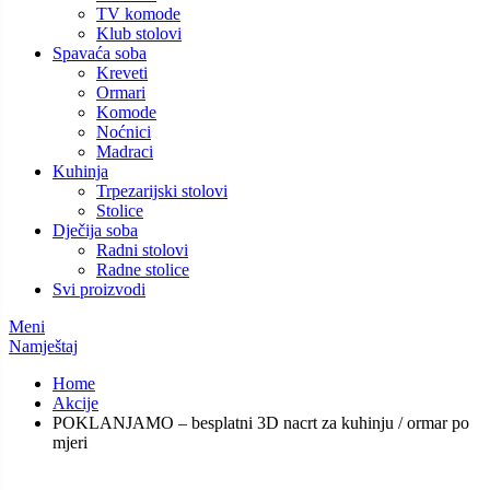
TV komode
Klub stolovi
Spavaća soba
Kreveti
Ormari
Komode
Noćnici
Madraci
Kuhinja
Trpezarijski stolovi
Stolice
Dječija soba
Radni stolovi
Radne stolice
Svi proizvodi
Meni
Namještaj
Home
Akcije
POKLANJAMO – besplatni 3D nacrt za kuhinju / ormar po
mjeri