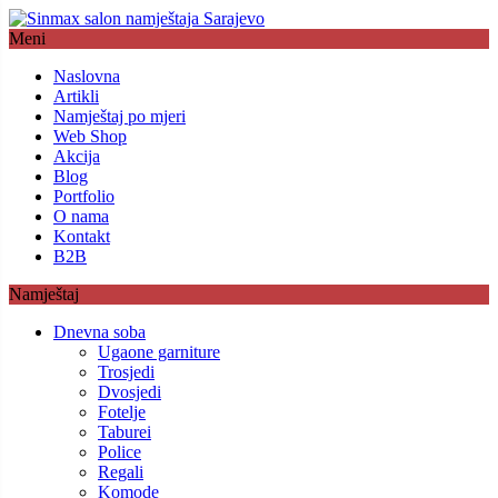
Meni
Naslovna
Artikli
Namještaj po mjeri
Web Shop
Akcija
Blog
Portfolio
O nama
Kontakt
B2B
Namještaj
Dnevna soba
Ugaone garniture
Trosjedi
Dvosjedi
Fotelje
Taburei
Police
Regali
Komode