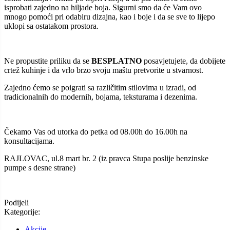
isprobati zajedno na hiljade boja. Sigurni smo da će Vam ovo
mnogo pomoći pri odabiru dizajna, kao i boje i da se sve to lijepo
uklopi sa ostatakom prostora.
Ne propustite priliku da se
BESPLATNO
posavjetujete, da dobijete
crtež kuhinje i da vrlo brzo svoju maštu pretvorite u stvarnost.
Zajedno ćemo se poigrati sa različitim stilovima u izradi, od
tradicionalnih do modernih, bojama, teksturama i dezenima.
Čekamo Vas od utorka do petka od 08.00h do 16.00h na
konsultacijama.
RAJLOVAC, ul.8 mart br. 2 (iz pravca Stupa poslije benzinske
pumpe s desne strane)
Podijeli
Kategorije:
Akcije