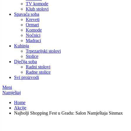
TV komode
Klub stolovi
Spavaća soba
Kreveti
Ormari
Komode
Noćnici
Madraci
Kuhinja
Trpezarijski stolovi
Stolice
Dječija soba
Radni stolovi
Radne stolice
Svi proizvodi
Meni
Namještaj
Home
Akcije
Najbolji Shopping Fest u Gradu: Salon Namještaja Sinmax