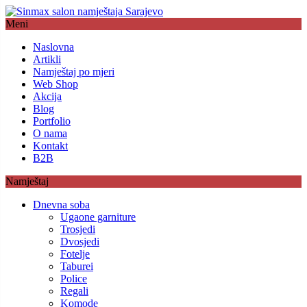
Meni
Naslovna
Artikli
Namještaj po mjeri
Web Shop
Akcija
Blog
Portfolio
O nama
Kontakt
B2B
Namještaj
Dnevna soba
Ugaone garniture
Trosjedi
Dvosjedi
Fotelje
Taburei
Police
Regali
Komode