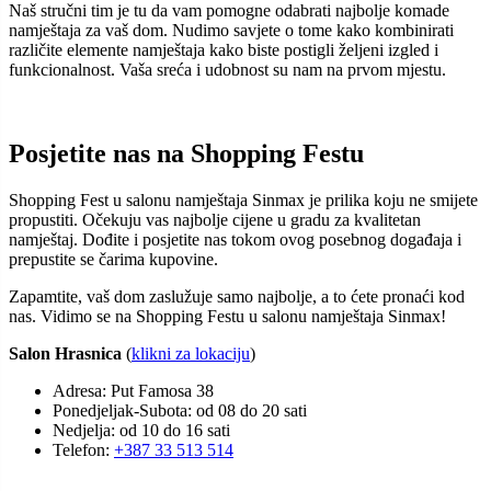
Naš stručni tim je tu da vam pomogne odabrati najbolje komade
namještaja za vaš dom. Nudimo savjete o tome kako kombinirati
različite elemente namještaja kako biste postigli željeni izgled i
funkcionalnost. Vaša sreća i udobnost su nam na prvom mjestu.
Posjetite nas na Shopping Festu
Shopping Fest u salonu namještaja Sinmax je prilika koju ne smijete
propustiti. Očekuju vas najbolje cijene u gradu za kvalitetan
namještaj. Dođite i posjetite nas tokom ovog posebnog događaja i
prepustite se čarima kupovine.
Zapamtite, vaš dom zaslužuje samo najbolje, a to ćete pronaći kod
nas. Vidimo se na Shopping Festu u salonu namještaja Sinmax!
Salon Hrasnica
(
klikni za lokaciju
)
Adresa: Put Famosa 38
Ponedjeljak-Subota: od 08 do 20 sati
Nedjelja: od 10 do 16 sati
Telefon:
+387 33 513 514