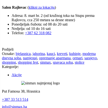
Salon Rajlovac
(
klikni za lokaciju
)
Adresa: 8. mart br. 2 (od kružnog toka na Stupu prema
Rajlovcu, cca 250 metara sa desne strane)
Ponedjeljak-Subota: od 08 do 20 sati
Nedjelja: od 10 do 16 sati
Telefon:
+387 62 318 082
Podijeli
Oznake:
bjelasnica
,
jahorina
,
kauci
,
kreveti
,
kuhinje
,
moderna
dnevna soba
,
namjestaj
,
opremanje aparmana
,
ormari
,
sarajevo
,
shopping
,
shopping fest
,
sinmax
,
spavaca soba
,
stolice
Kategorije:
Akcije
Put Famosa 38, Hrasnica
+387 33 513 514
info@sinmax.ba