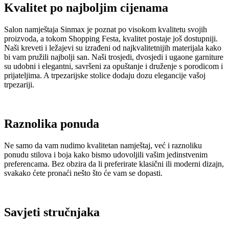
Kvalitet po najboljim cijenama
Salon namještaja Sinmax je poznat po visokom kvalitetu svojih
proizvoda, a tokom Shopping Festa, kvalitet postaje još dostupniji.
Naši kreveti i ležajevi su izrađeni od najkvalitetnijih materijala kako
bi vam pružili najbolji san. Naši trosjedi, dvosjedi i ugaone garniture
su udobni i elegantni, savršeni za opuštanje i druženje s porodicom i
prijateljima. A trpezarijske stolice dodaju dozu elegancije vašoj
trpezariji.
Raznolika ponuda
Ne samo da vam nudimo kvalitetan namještaj, već i raznoliku
ponudu stilova i boja kako bismo udovoljili vašim jedinstvenim
preferencama. Bez obzira da li preferirate klasični ili moderni dizajn,
svakako ćete pronaći nešto što će vam se dopasti.
Savjeti stručnjaka