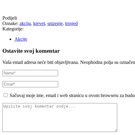
Podijeli
Oznake:
akcija
,
krevet
,
snizenje
,
trosjed
Kategorije:
Akcije
Ostavite svoj komentar
Vaša email adresa neće biti objavljivana.
Neophodna polja su označe
Sačuvaj moje ime, email i web stranicu u ovom browseru za budu