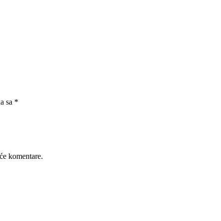
na sa
*
će komentare.