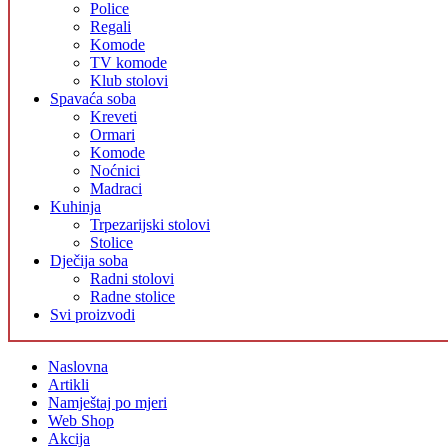
Police
Regali
Komode
TV komode
Klub stolovi
Spavaća soba
Kreveti
Ormari
Komode
Noćnici
Madraci
Kuhinja
Trpezarijski stolovi
Stolice
Dječija soba
Radni stolovi
Radne stolice
Svi proizvodi
Naslovna
Artikli
Namještaj po mjeri
Web Shop
Akcija