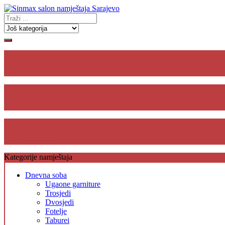
Gdje se
nalazimo
Plaćanje
na rate
Besplatna dostava,
unos i montaža
Kategorije namještaja
Dnevna soba
Ugaone garniture
Trosjedi
Dvosjedi
Fotelje
Taburei