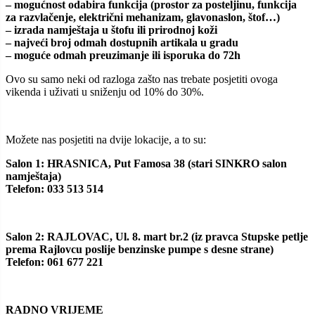
– mogućnost odabira funkcija (prostor za posteljinu, funkcija
za razvlačenje, električni mehanizam, glavonaslon, štof…)
– izrada namještaja u štofu ili prirodnoj koži
– najveći broj odmah dostupnih artikala u gradu
– moguće odmah preuzimanje ili isporuka do 72h
Ovo su samo neki od razloga zašto nas trebate posjetiti ovoga
vikenda i uživati u sniženju od 10% do 30%.
Možete nas posjetiti na dvije lokacije, a to su:
Salon 1: HRASNICA, Put Famosa 38 (stari SINKRO salon
namještaja)
Telefon: 033 513 514
Salon 2: RAJLOVAC, Ul. 8. mart br.2 (iz pravca Stupske petlje
prema Rajlovcu poslije benzinske pumpe s desne strane)
Telefon: 061 677 221
RADNO VRIJEME