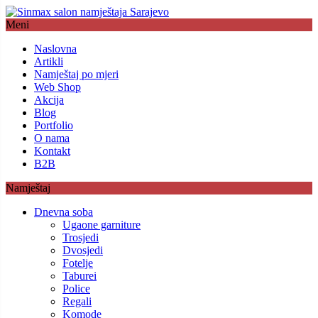
Meni
Naslovna
Artikli
Namještaj po mjeri
Web Shop
Akcija
Blog
Portfolio
O nama
Kontakt
B2B
Namještaj
Dnevna soba
Ugaone garniture
Trosjedi
Dvosjedi
Fotelje
Taburei
Police
Regali
Komode