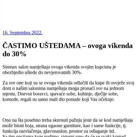
16. Septembra 2022.
ČASTIMO UŠTEDAMA – ovoga vikenda
do 30%
Sinmax salon namještaja ovoga vikenda svojim kupcima je
obezbjedio uštede do nevjerovatnih 30%.
Za sve one koji su se ovoga vikenda odlučili da kupe ili osvježe svoj
dom u našim salonima namještaja mogu pronaći sve na jednom
mjestu. Dnevni boravci, spavaće sobe, kuhinje, dječije sobe,
komode, regali su samo mali dio ponude koji Vas očekuje.
Ono na šta posebno treba skrenuti pažnju jeste da se kod namještaja
može birati boja, strana ugaone garniture, kao i same funkcije, tj.
funkcija razvlačenja, glavonaslon, prostor za odlaganje itd.
Sa tim opcijama koje nudimo, sigurni smo da će se svaki komad