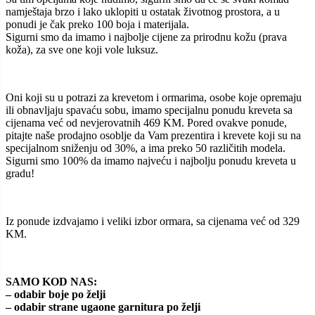
namještaja brzo i lako uklopiti u ostatak životnog prostora, a u
ponudi je čak preko 100 boja i materijala.
Sigurni smo da imamo i najbolje cijene za prirodnu kožu (prava
koža), za sve one koji vole luksuz.
Oni koji su u potrazi za krevetom i ormarima, osobe koje opremaju
ili obnavljaju spavaću sobu, imamo specijalnu ponudu kreveta sa
cijenama već od nevjerovatnih 469 KM. Pored ovakve ponude,
pitajte naše prodajno osoblje da Vam prezentira i krevete koji su na
specijalnom sniženju od 30%, a ima preko 50 različitih modela.
Sigurni smo 100% da imamo najveću i najbolju ponudu kreveta u
gradu!
Iz ponude izdvajamo i veliki izbor ormara, sa cijenama već od 329
KM.
SAMO KOD NAS:
– odabir boje po želji
– odabir strane ugaone garnitura po želji