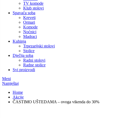
TV komode
Klub stolovi
Spavaća soba
Kreveti
Ormari
Komode
Noćnici
Madraci
Kuhinja
Trpezarijski stolovi
Stolice
Dječija soba
Radni stolovi
Radne stolice
Svi proizvodi
Meni
Namještaj
Home
Akcije
ČASTIMO UŠTEDAMA – ovoga vikenda do 30%